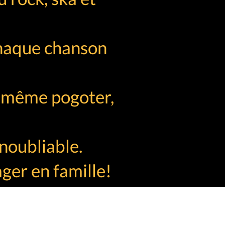
Chaque chanson
u même pogoter,
noubliable.
ger en famille!
booking@elisia.fr