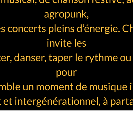
agropunk,
es concerts pleins d’énergie. 
invite les
ter, danser, taper le rythme o
pour
mble un moment de musique i
 et intergénérationnel, à parta
+33 6 60 18 20 58
CE