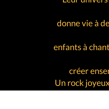
donne vie à d
enfants à chan
créer ense
Un rock joyeux
ELISIA SPECTACLES
10 Avenue des Planes - 13800 Istres FRAN