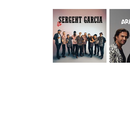
À L'AFFICHE
SERGENT GARCIA
MANU DE NARS
YOANDY & SOCIAL LOOP