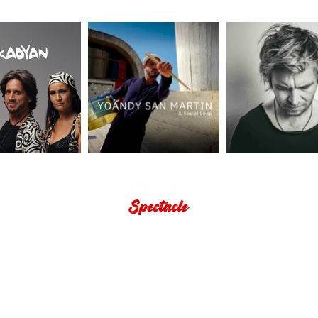
STROLLING DÉAMBULATION
SOIRÉES COCKTAIL
GAMCOVER
THE COOKIZ
WHAT ELLE'S
MSWING
CANDY'ZZ
GOSPEL