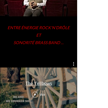
ENTRE ÉNERGIE ROCK'N'DRÔLE
ET
SONORITÉ BRASS BAND ...
The Yellbows
Voir