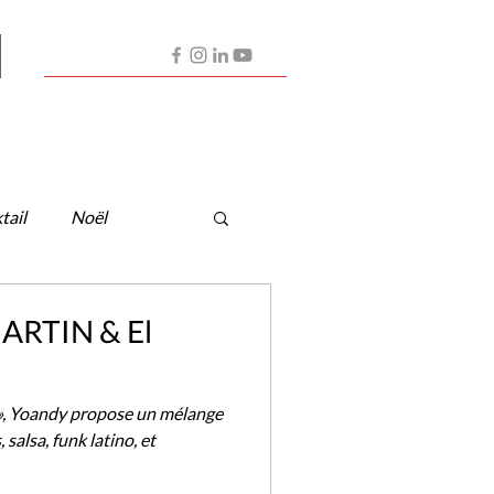
Contactez-nous
Nos Artistes
Partenaires
tail
Noël
RTIN & El
», Yoandy propose un mélange
 salsa, funk latino, et