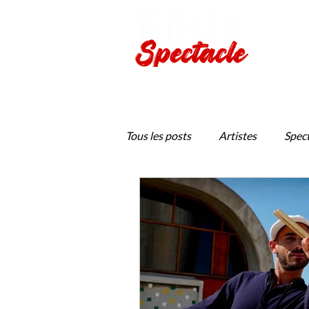
Production de spectacles viv
Tous les posts
Artistes
Spect
Jeune Public
Provence en S