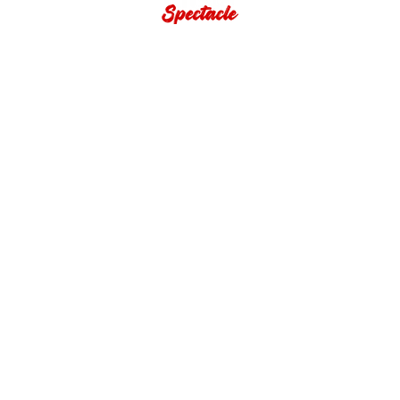
STROLLING DÉAMBULATION
SOIRÉES COCKTAIL
GAMCOVER
THE COOKIZ
WHAT ELLE'S
MSWING
CANDY'ZZ
GOSPEL
LA BRIGADE
SUAVEMENTE
LA GRANDE CUISINE
CANDY'ZZ
SECOND LINE
GAMCOVER
SUAVEMENTE
WHAT ELLE'S
HONOLULU Brass Band
THE GODFATHERS
SENSATIONNEL MAJOR UT
ARKADYAN
TOM SAWYER & CO
ANDRÉA & ÉMILE
BLACK OUT STREET BAND
CHERRY3
THE COOKIZ ACOUSTIK
CUBA COMPARSA
TRIBUTES
ELVIS PRESLEY