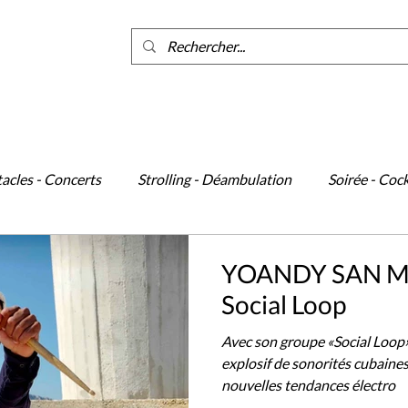
ants
acles - Concerts
Strolling - Déambulation
Soirée - Cock
cène
Événements
Danse
YOANDY SAN MA
Social Loop
Avec son groupe «Social Loop
explosif de sonorités cubaines,
nouvelles tendances électro