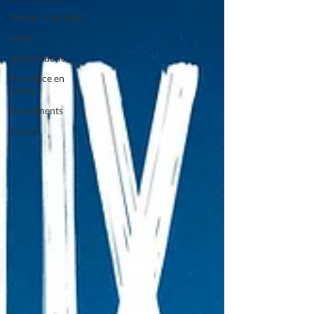
Soirée - Cocktail
Noël
Jeune Public
Provence en
Scène
Événements
Danse