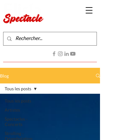
Production de spectacles vivants
Contactez-nous
Blog
Tous les posts
Tous les posts
Artistes
Spectacles -
Concerts
Strolling -
Déambulation