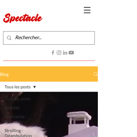
Production de spectacles vivants
Contactez-nous
Blog
Tous les posts
Tous les posts
Artistes
Spectacles -
Concerts
Strolling -
Déambulation