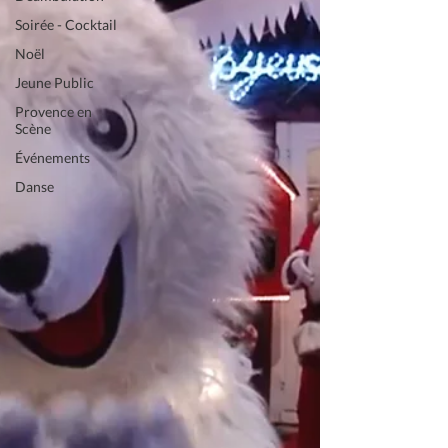
Soirée - Cocktail
Noël
Jeune Public
Provence en
Scène
Événements
Danse