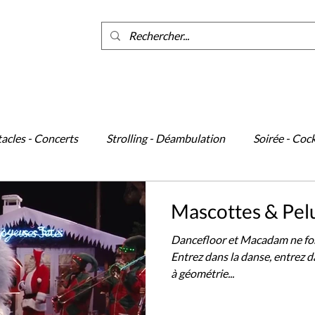
ants
acles - Concerts
Strolling - Déambulation
Soirée - Cock
cène
Événements
Danse
Mascottes & Pel
Dancefloor et Macadam ne font
Entrez dans la danse, entrez 
à géométrie...