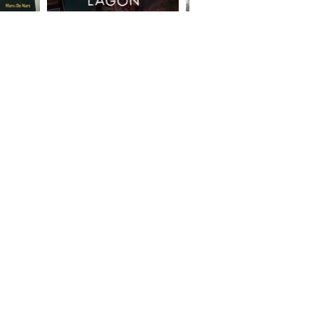
JEUNE PUBLIC
BAB ET LES CHATS
LE VOYAGE FÉÉRIQUE DE LAELYNN
NUIT & JOUR
LE CHAT PITO
NOËL
LUEURS DE CYGNES
NOËL TRADITION
NOËL EN BULLES
NOËL EN GOSPEL
MASCOTTES & PELUCHES
LES LUTINS MALINS