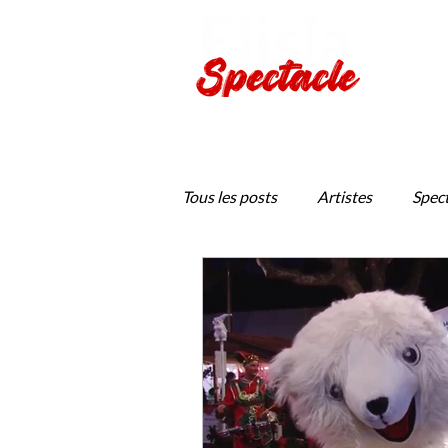
Production de spectacles viv
Tous les posts
Artistes
Spect
Jeune Public
Provence en S