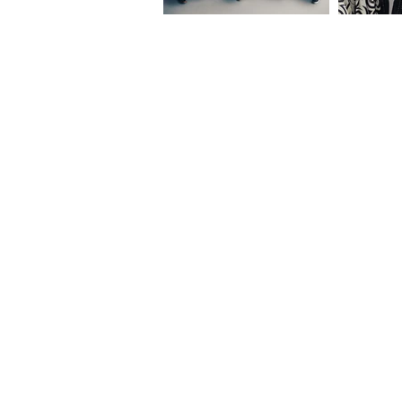
À L'AFFICHE
SERGENT GARCIA
MANU DE NARS
YOANDY & SOCIAL LOOP
GUILLAUME BLANKASS TRIO
AMY LEE & The Loco Project Band
ZHENA SVETA
ARKADYAN
MARGAUX SIMONE
LAGON
ELETUMBA'O