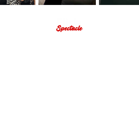
STROLLING DÉAMBULATION
SOIRÉES COCKTAIL
GAMCOVER
THE COOKIZ
WHAT ELLE'S
MSWING
CANDY'ZZ
GOSPEL
LA BRIGADE
SUAVEMENTE
LA GRANDE CUISINE
CANDY'ZZ
SECOND LINE
GAMCOVER
SUAVEMENTE
WHAT ELLE'S
HONOLULU Brass Band
THE GODFATHERS
SENSATIONNEL MAJOR UT
ARKADYAN
TOM SAWYER & CO
ANDRÉA & ÉMILE
BLACK OUT STREET BAND
CHERRY3
THE COOKIZ ACOUSTIK
CUBA COMPARSA