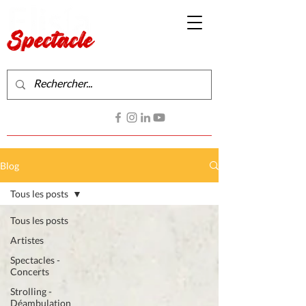
Production de spectacles vivants
Contactez-nous
Blog
Tous les posts
Tous les posts
Artistes
Spectacles -
Concerts
Strolling -
Déambulation