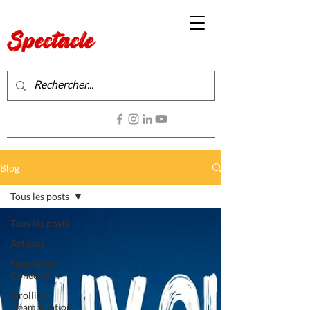
Production de spectacles vivants
Contactez-nous
Blog
Tous les posts
Tous les posts
Artistes
Spectacles -
Concerts
Strolling -
Déambulation