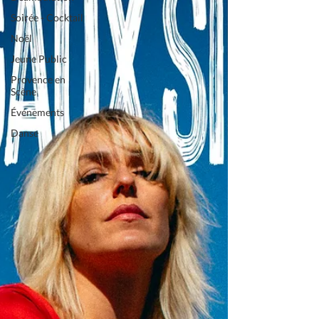
Soirée - Cocktail
Noël
Jeune Public
Provence en
Scène
Événements
Danse