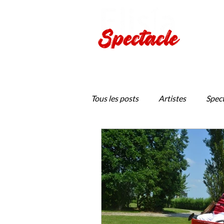
Production de spectacles viv
Tous les posts
Artistes
Spect
Jeune Public
Provence en S