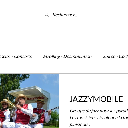
ants
acles - Concerts
Strolling - Déambulation
Soirée - Cock
cène
Événements
Danse
JAZZYMOBILE
Groupe de jazz pour les parades
Les musiciens circulent à la fo
plaisir du...