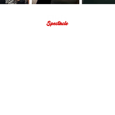
STROLLING DÉAMBULATION
SOIRÉES COCKTAIL
GAMCOVER
THE COOKIZ
WHAT ELLE'S
MSWING
CANDY'ZZ
GOSPEL
LA BRIGADE
SUAVEMENTE
LA GRANDE CUISINE
CANDY'ZZ
SECOND LINE
GAMCOVER
SUAVEMENTE
WHAT ELLE'S
HONOLULU Brass Band
THE GODFATHERS
SENSATIONNEL MAJOR UT
ARKADYAN
TOM SAWYER & CO
ANDRÉA & ÉMILE
BLACK OUT STREET BAND
CHERRY3
THE COOKIZ ACOUSTIK
CUBA COMPARSA