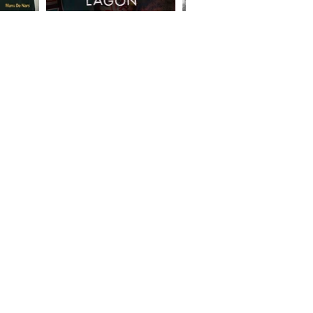
JEUNE PUBLIC
BAB ET LES CHATS
LE VOYAGE FÉÉRIQUE DE LAELYNN
NUIT & JOUR
LE CHAT PITO
NOËL
LUEURS DE CYGNES
NOËL TRADITION
NOËL EN BULLES
NOËL EN GOSPEL
MASCOTTES & PELUCHES
LES LUTINS MALINS