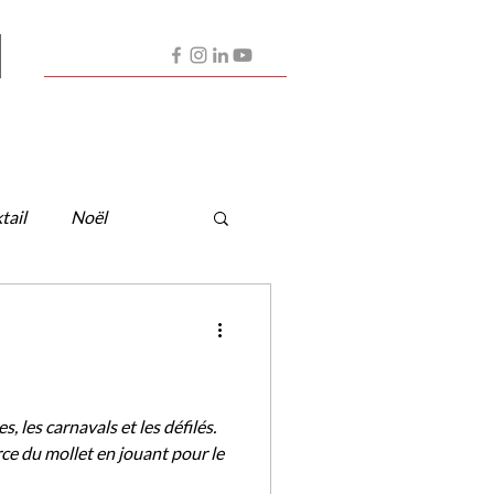
Contactez-nous
Nos Artistes
Partenaires
tail
Noël
, les carnavals et les défilés.
rce du mollet en jouant pour le