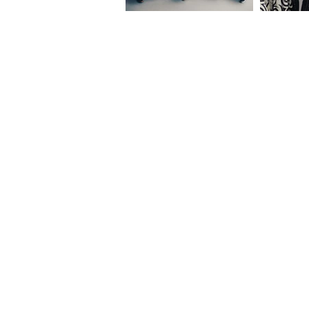
À L'AFFICHE
SERGENT GARCIA
MANU DE NARS
YOANDY & SOCIAL LOOP
GUILLAUME BLANKASS TRIO
AMY LEE & The Loco Project Band
ZHENA SVETA
ARKADYAN
MARGAUX SIMONE
LAGON
ELETUMBA'O