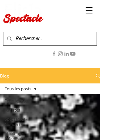
Production de spectacles vivants
Contactez-nous
Blog
Tous les posts
Tous les posts
Artistes
Spectacles -
Concerts
Strolling -
Déambulation