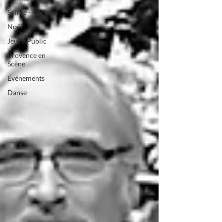
Soirée - Cocktail
Noël
Jeune Public
Provence en
Scène
Événements
Danse