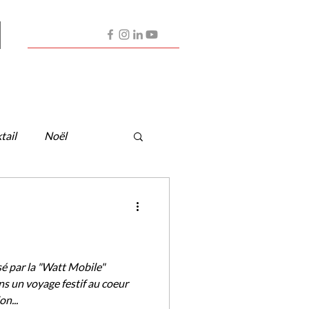
Contactez-nous
Nos Artistes
Partenaires
tail
Noël
é par la "Watt Mobile"
s un voyage festif au coeur
n...