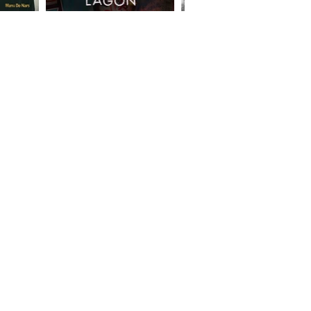
JEUNE PUBLIC
BAB ET LES CHATS
LE VOYAGE FÉÉRIQUE DE LAELYNN
NUIT & JOUR
LE CHAT PITO
NOËL
LUEURS DE CYGNES
NOËL TRADITION
NOËL EN BULLES
NOËL EN GOSPEL
MASCOTTES & PELUCHES
LES LUTINS MALINS