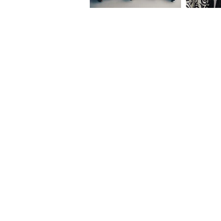
À L'AFFICHE
SERGENT GARCIA
MANU DE NARS
YOANDY & SOCIAL LOOP
GUILLAUME BLANKASS TRIO
AMY LEE & The Loco Project Band
ZHENA SVETA
ARKADYAN
MARGAUX SIMONE
LAGON
ELETUMBA'O