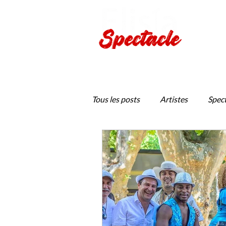
Production de spectacles viv
Tous les posts
Artistes
Spect
Jeune Public
Provence en S