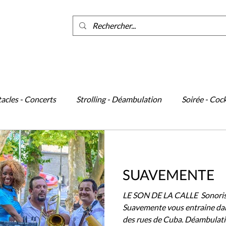
ants
acles - Concerts
Strolling - Déambulation
Soirée - Cock
cène
Événements
Danse
SUAVEMENTE
LE SON DE LA CALLE ​ Sonoris
Suavemente vous entraine dan
des rues de Cuba. Déambulatio