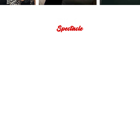
STROLLING DÉAMBULATION
SOIRÉES COCKTAIL
GAMCOVER
THE COOKIZ
WHAT ELLE'S
MSWING
CANDY'ZZ
GOSPEL
LA BRIGADE
SUAVEMENTE
LA GRANDE CUISINE
CANDY'ZZ
SECOND LINE
GAMCOVER
SUAVEMENTE
WHAT ELLE'S
HONOLULU Brass Band
THE GODFATHERS
SENSATIONNEL MAJOR UT
ARKADYAN
TOM SAWYER & CO
ANDRÉA & ÉMILE
BLACK OUT STREET BAND
CHERRY3
THE COOKIZ ACOUSTIK
CUBA COMPARSA