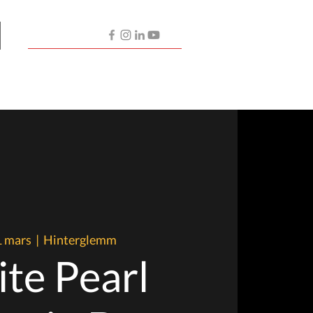
Contactez-nous
Nos Artistes
Partenaires
1 mars
  |  
Hinterglemm
te Pearl