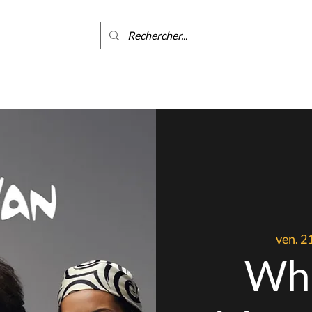
ants
ven. 2
Whi