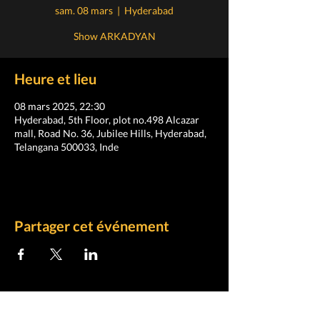
sam. 08 mars
  |  
Hyderabad
Show ARKADYAN
Heure et lieu
08 mars 2025, 22:30
Hyderabad, 5th Floor, plot no.498 Alcazar
mall, Road No. 36, Jubilee Hills, Hyderabad,
Telangana 500033, Inde
Partager cet événement
ELISIA SPECTACLES