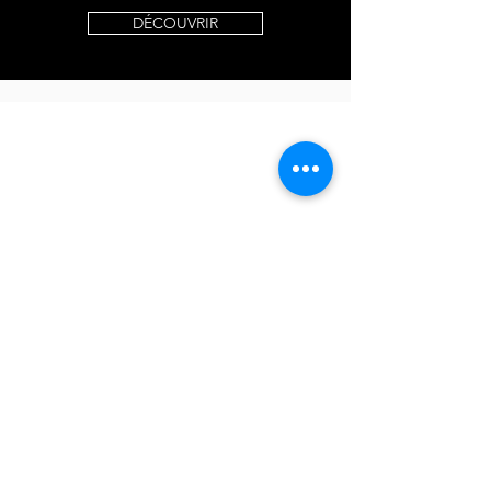
DÉCOUVRIR
ELISIA SPECTACLES
10 Avenue des Planes - 13800 Istres FRANCE
+33 6 60 18 20 58
booking@elisia.fr