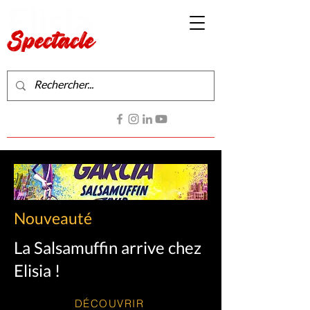
Production de spectacles vivants
Contactez-nous
Nouveauté
La Salsamuffin arrive chez
Elisia !
DÉCOUVRIR