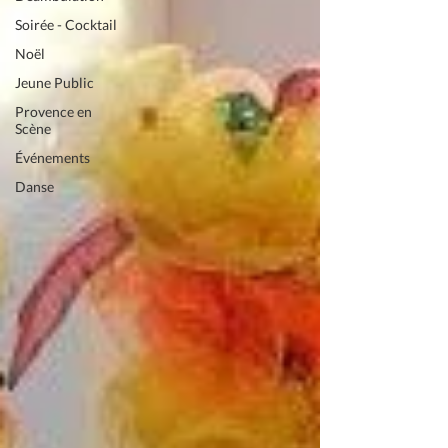
Soirée - Cocktail
Noël
Jeune Public
Provence en
Scène
Événements
Danse