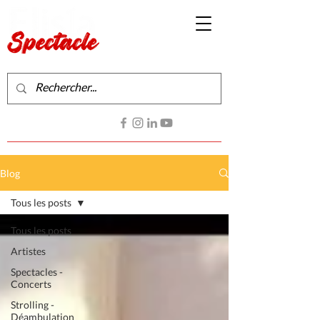
Production de spectacles vivants
Contactez-nous
Blog
Tous les posts
Tous les posts
Artistes
Spectacles -
Concerts
Strolling -
Déambulation