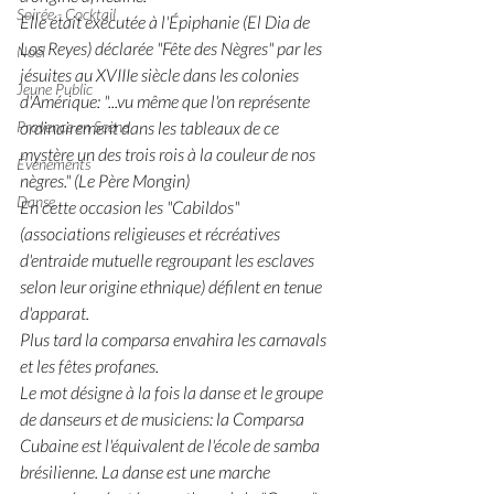
Soirée - Cocktail
Elle était exécutée à l'Épiphanie (El Dia de 
Los Reyes) déclarée "Fête des Nègres" par les 
Noël
jésuites au XVIIIe siècle dans les colonies 
Jeune Public
d'Amérique: "...vu même que l'on représente 
Provence en Scène
ordinairement dans les tableaux de ce 
mystère un des trois rois à la couleur de nos 
Événements
nègres." (Le Père Mongin)
Danse
En cette occasion les "Cabildos" 
(associations religieuses et récréatives 
d'entraide mutuelle regroupant les esclaves 
selon leur origine ethnique) défilent en tenue 
d'apparat.
Plus tard la comparsa envahira les carnavals 
et les fêtes profanes.
Le mot désigne à la fois la danse et le groupe 
de danseurs et de musiciens: la Comparsa 
Cubaine est l'équivalent de l'école de samba 
brésilienne. La danse est une marche 