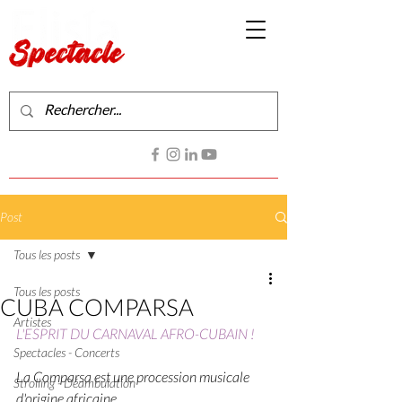
Production de spectacles vivants
Contactez-nous
Post
Tous les posts
Tous les posts
CUBA COMPARSA
Artistes
L'ESPRIT DU CARNAVAL AFRO-CUBAIN !
Spectacles - Concerts
La Comparsa est une procession musicale 
Strolling - Déambulation
d'origine africaine.