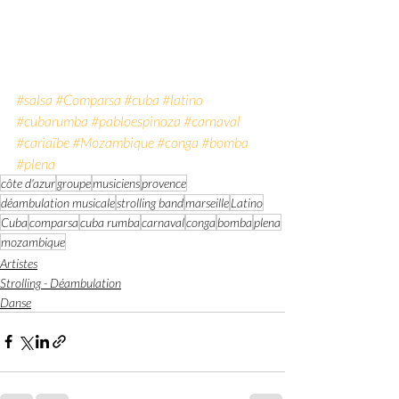
#salsa
#Comparsa
#cuba
#latino
#cubarumba
#pabloespinoza
#carnaval
#cariaïbe
#Mozambique
#conga
#bomba
#plena
côte d'azur
groupe
musiciens
provence
déambulation musicale
strolling band
marseille
Latino
Cuba
comparsa
cuba rumba
carnaval
conga
bomba
plena
mozambique
Artistes
Strolling - Déambulation
Danse